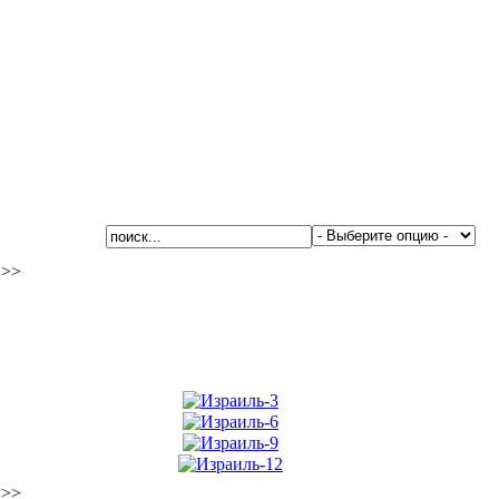
>>
>>