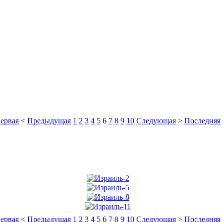
ервая
<
Предыдущая
1
2
3
4
5
6
7
8
9
10
Следующая
>
Последняя
ервая
<
Предыдущая
1
2
3
4
5
6
7
8
9
10
Следующая
>
Последняя