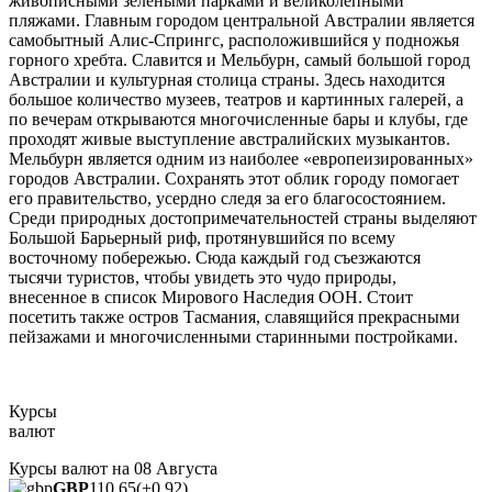
живописными зелеными парками и великолепными
пляжами. Главным городом центральной Австралии является
самобытный Алис-Спрингс, расположившийся у подножья
горного хребта. Славится и Мельбурн, самый большой город
Австралии и культурная столица страны. Здесь находится
большое количество музеев, театров и картинных галерей, а
по вечерам открываются многочисленные бары и клубы, где
проходят живые выступление австралийских музыкантов.
Мельбурн является одним из наиболее «европеизированных»
городов Австралии. Сохранять этот облик городу помогает
его правительство, усердно следя за его благосостоянием.
Среди природных достопримечательностей страны выделяют
Большой Барьерный риф, протянувшийся по всему
восточному побережью. Сюда каждый год съезжаются
тысячи туристов, чтобы увидеть это чудо природы,
внесенное в список Мирового Наследия ООН. Стоит
посетить также остров Тасмания, славящийся прекрасными
пейзажами и многочисленными старинными постройками.
Курсы
валют
Курсы валют на
08 Августа
GBP
110.65
(+0.92)