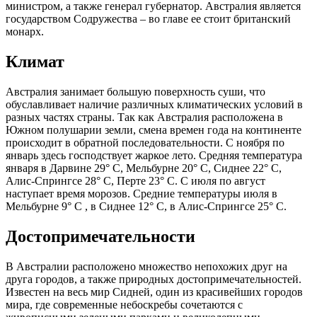
министром, а также генерал губернатор. Австралия является
государством Содружества – во главе ее стоит британский
монарх.
Климат
Австралия занимает большую поверхность суши, что
обуславливает наличие различных климатических условий в
разных частях страны. Так как Австралия расположена в
Южном полушарии земли, смена времен года на континенте
происходит в обратной последовательности. С ноября по
январь здесь господствует жаркое лето. Средняя температура
января в Дарвине 29° С, Мельбурне 20° С, Сиднее 22° С,
Алис-Спрингсе 28° С, Перте 23° С. С июля по август
наступает время морозов. Средние температуры июля в
Мельбурне 9° С , в Сиднее 12° С, в Алис-Спрингсе 25° С.
Достопримечательности
В Австралии расположено множество непохожих друг на
друга городов, а также природных достопримечательностей.
Известен на весь мир Сидней, один из красивейших городов
мира, где современные небоскребы сочетаются с