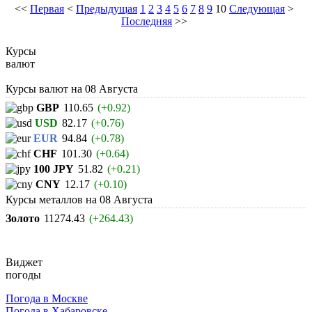
<<
Первая
<
Предыдущая
1
2
3
4
5
6
7
8
9
10
Следующая
>
Последняя
>>
Курсы
валют
Курсы валют на
08 Августа
GBP
110.65
(+0.92)
USD
82.17
(+0.76)
EUR
94.84
(+0.78)
CHF
101.30
(+0.64)
100 JPY
51.82
(+0.21)
CNY
12.17
(+0.10)
Курсы металлов на
08 Августа
Золото
11274.43
(+264.43)
Виджет
погоды
Погода в Москве
Погода в Хабаровске