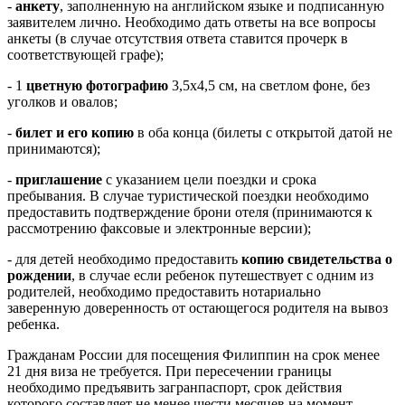
-
анкету
, заполненную на английском языке и подписанную
заявителем лично. Необходимо дать ответы на все вопросы
анкеты (в случае отсутствия ответа ставится прочерк в
соответствующей графе);
- 1
цветную фотографию
3,5х4,5 см, на светлом фоне, без
уголков и овалов;
-
билет и его копию
в оба конца (билеты с открытой датой не
принимаются);
-
приглашение
с указанием цели поездки и срока
пребывания. В случае туристической поездки необходимо
предоставить подтверждение брони отеля (принимаются к
рассмотрению факсовые и электронные версии);
- для детей необходимо предоставить
копию свидетельства о
рождении
, в случае если ребенок путешествует с одним из
родителей, необходимо предоставить нотариально
заверенную доверенность от остающегося родителя на вывоз
ребенка.
Гражданам России для посещения Филиппин на срок менее
21 дня виза не требуется. При пересечении границы
необходимо предъявить загранпаспорт, срок действия
которого составляет не менее шести месяцев на момент