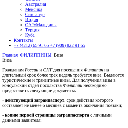
Австралия
Мексика
Сингапур
Индия
ОАЭ/Мальдивы
Турция
Куба
Контакты
+7 (4212) 65 91 65
+7 (909) 822 91 65
Главная
ФИЛИППИНЫ
Виза
Виза
Гражданам
России
и
СНГ
для посещения
Филиппин
на
длительный срок более трёх недель требуется виза. Выдаются
туристические и транзитные визы. Для получения визы в
консульский отдел посольства
Филиппин
необходимо
предоставить следующие документы.
-
действующий загранпаспорт
, срок действия которого
составляет не менее 6 месяцев с момента окончания поездки;
-
копию первой страницы загранпаспорта
с личными
данными заявителя;