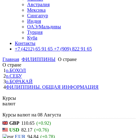
Австралия
Мексика
Сингапур
Индия
ОАЭ/Мальдивы
Турция
Куба
Контакты
+7 (4212) 65 91 65
+7 (909) 822 91 65
Главная
ФИЛИППИНЫ
О стране
О стране
1
о.БОХОЛ
2
о.СЕБУ
3
о.БОРАКАЙ
4
ФИЛИППИНЫ. ОБЩАЯ ИНФОРМАЦИЯ
Курсы
валют
Курсы валют на
08 Августа
GBP
110.65
(+0.92)
USD
82.17
(+0.76)
EUR
94.84
(+0.78)